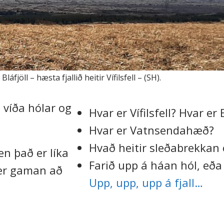
Bláfjöll – hæsta fjallið heitir Vífilsfell – (SH).
a víða hólar og
Hvar er Vífilsfell? Hvar er 
Hvar er Vatnsendahæð?
Hvað heitir sleðabrekkan
en það er líka
Farið upp á háan hól, eða 
ó er gaman að
Upp, upp, upp á fjall…