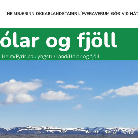
HEIM
BÆRINN OKKAR
LAND
STAÐIR LÍFVERA
VERUM GÓÐ VIÐ NÁ
ólar og fjöll
Heim
Fyrir þau yngstu
Land
Hólar og fjöll