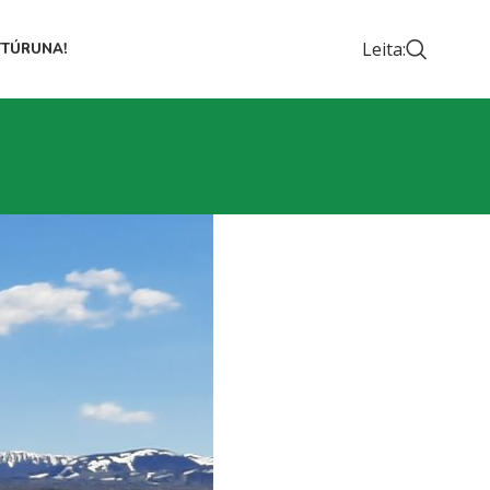
Leita:
TTÚRUNA!