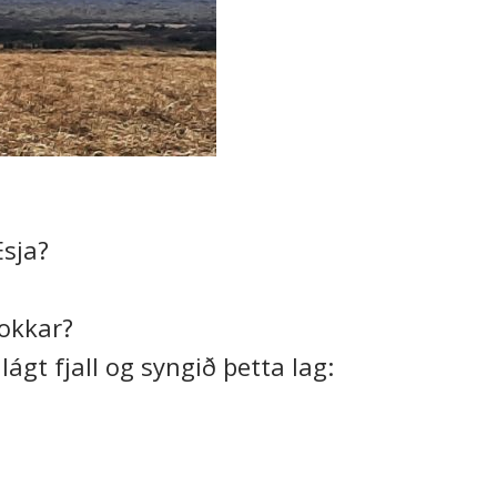
Esja?
 okkar?
lágt fjall og syngið þetta lag: