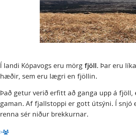
Í landi Kópavogs eru mörg
fjöll
. Þar eru lík
hæðir, sem eru lægri en fjöllin.
Það getur verið erfitt að ganga upp á fjöll, 
gaman. Af fjallstoppi er gott útsýni. Í snj
renna sér niður brekkurnar.
>