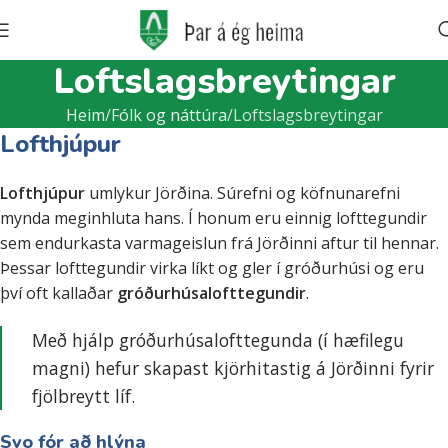
Loftslagsbreytingar
Heim
Fólk og náttúra
Loftslagsbreytingar
Lofthjúpur
Lofthjúpur
umlykur Jörðina. Súrefni og köfnunarefni
mynda meginhluta hans. Í honum eru einnig lofttegundir
sem endurkasta varmageislun frá Jörðinni aftur til hennar.
Þessar lofttegundir virka líkt og gler í gróðurhúsi og eru
því oft kallaðar
gróðurhúsalofttegundir
.
Með hjálp gróðurhúsalofttegunda (í hæfilegu
magni) hefur skapast kjörhitastig á Jörðinni fyrir
fjölbreytt líf.
Svo fór að hlýna