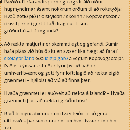
Ræðið eftirfarandi spurningu og skráið niður
hugmyndirnar ásamt nokkrum orðum til að rökstyðja:
Hvað getið þið (fjölskyldan / skólinn / Kópavogsbær /
ríkisstjórnin) gert til að draga úr losun
gróðurhúsalofttegunda?
Að rækta matjurtir er skemmtilegt og gefandi. Sumir
hafa pláss við húsið sitt en svo er líka hægt að fara í
skólagarðana
eða
leigja garð
á vegum Kópavogsbæjar.
Það eru ýmsar ástæður fyrir því að það er
umhverfisvænt og gott fyrir loftslagið að rækta eigið
grænmeti – hjálpist að við að finna þær.
Hvaða grænmeti er auðvelt að rækta á Íslandi? – Hvaða
grænmeti þarf að rækta í gróðurhúsi?
Búið til myndatvennur um tvær leiðir til að gera
eitthvað – þar sem önnur er umhverfisvænni en hin.
<<<