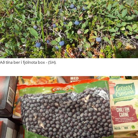
Að tína ber í fjölnota box - (SH).