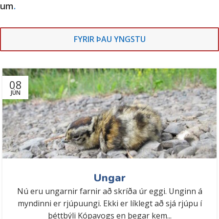
um
.
FYRIR ÞAU YNGSTU
08
JÚN
Ungar
Nú eru ungarnir farnir að skríða úr eggi. Unginn á
myndinni er rjúpuungi. Ekki er líklegt að sjá rjúpu í
þéttbýli Kópavogs en þegar kem...