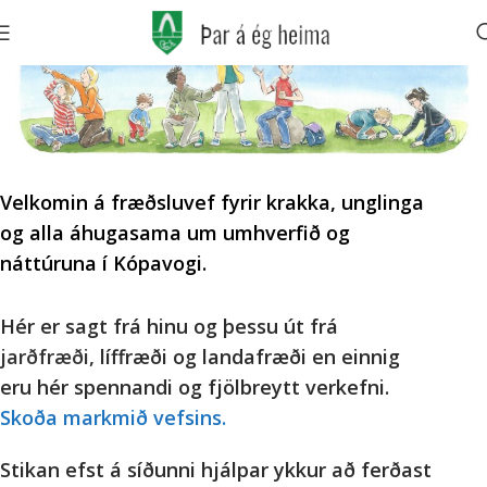
Velkomin á fræðsluvef fyrir krakka, unglinga
og alla áhugasama um umhverfið og
náttúruna í Kópavogi.
Hér er sagt frá hinu og þessu út frá
jarðfræði
, líffræði og landafræði en einnig
eru hér spennandi og fjölbreytt verkefni.
Skoða markmið vefsins.
Stikan efst á síðunni hjálpar ykkur að ferðast