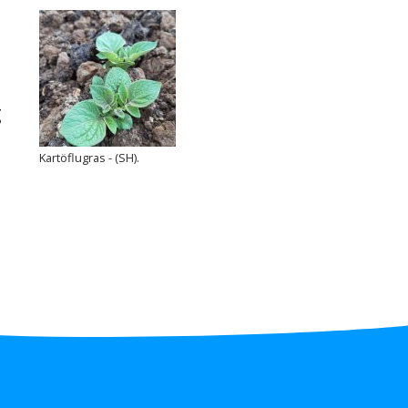
m
g
Kartöflugras - (SH).