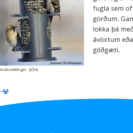
fugla sem oft
görðum. Gam
lokka þá með
ávöxtum eða
góðgæti.
Auðnutittlingar - (JÓH).
>