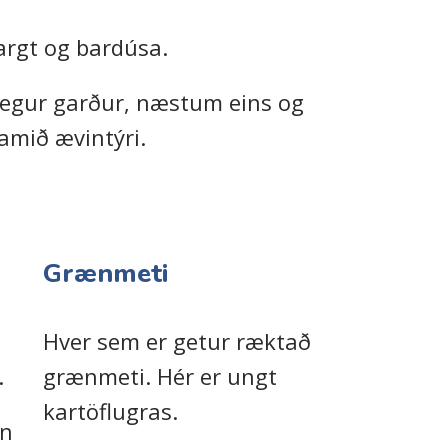
rgt og bardúsa.
legur garður, næstum eins og
amið ævintýri.
Grænmeti
Hver sem er getur ræktað
.
grænmeti. Hér er ungt
kartöflugras.
an