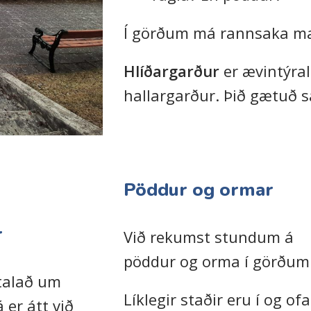
Í görðum má rannsaka ma
Hlíðargarður
er ævintýra
hallargarður. Þið gætuð s
Pöddur og ormar
r
Við rekumst stundum á
pöddur og orma í görðum
talað um
Líklegir staðir eru í og of
 er átt við