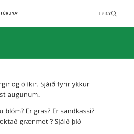
Leita:
TTÚRUNA!
r og ólíkir. Sjáið fyrir ykkur
rst augunum.
ru blóm? Er gras? Er sandkassi?
ræktað grænmeti? Sjáið þið