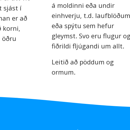
á moldinni eða undir
 sjást í
einhverju, t.d. laufblöðu
an er að
eða spýtu sem hefur
 korni,
gleymst. Svo eru flugur o
 öðru
fiðrildi fljúgandi um allt.
Leitið að pöddum og
ormum.