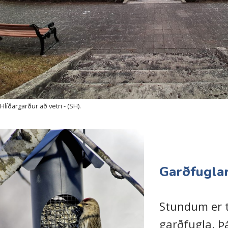
Hlíðargarður að vetri - (SH).
Garðfugla
Stundum er 
garðfugla. Þá