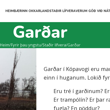
HEIM
BÆRINN OKKAR
LAND
STAÐIR LÍFVERA
VERUM GÓÐ VIÐ NÁ
Garðar
Heim
Fyrir þau yngstu
Staðir lífvera
Garðar
Garðar í Kópavogi eru margi
einn í huganum. Lokið fy
Eru tré í garðinum? E
Er trampólín? Er þar 
fugla? En pöddur?