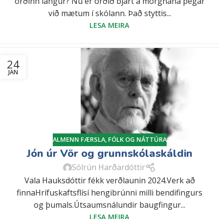
orðinn langur? Nú er orðið bjart á morgnana þegar
við mætum í skólann. Það styttis...
LESA MEIRA
24
JAN
ALMENN FÆRSLA
,
FÓLK OG NÁTTÚRA
Jón úr Vör og grunnskólaskáldin
Sólrún Harðardóttir
Vala Hauksdóttir fékk verðlaunin 2024.Verk að
finnaHrífuskaftsflísí hengibrúnni milli bendifingurs
og þumals.Útsaumsnálundir baugfingur...
LESA MEIRA