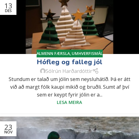
13
DES
ALMENN FÆRSLA
,
UMHVERFISMÁL
Hófleg og falleg jól
Sólrún Harðardóttir
Stundum er talað um jólin sem neysluhátíð. Þá er átt
við að margt fólk kaupi mikið og bruðli. Sumt af því
sem er keypt fyrir jólin er a...
LESA MEIRA
23
NÓV