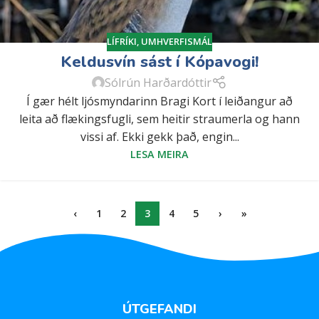
LÍFRÍKI
,
UMHVERFISMÁL
Keldusvín sást í Kópavogi!
Sólrún Harðardóttir
Í gær hélt ljósmyndarinn Bragi Kort í leiðangur að
leita að flækingsfugli, sem heitir straumerla og hann
vissi af. Ekki gekk það, engin...
LESA MEIRA
‹
1
2
3
4
5
›
»
ÚTGEFANDI