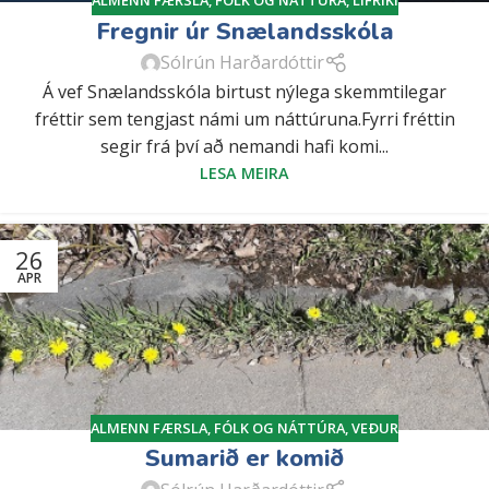
ALMENN FÆRSLA
,
FÓLK OG NÁTTÚRA
,
LÍFRÍKI
Fregnir úr Snælandsskóla
Sólrún Harðardóttir
Á vef Snælandsskóla birtust nýlega skemmtilegar
fréttir sem tengjast námi um náttúruna.Fyrri fréttin
segir frá því að nemandi hafi komi...
LESA MEIRA
26
APR
ALMENN FÆRSLA
,
FÓLK OG NÁTTÚRA
,
VEÐUR
Sumarið er komið