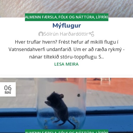
ALMENN FÆRSLA
,
FÓLK OG NÁTTÚRA
,
LÍFRÍKI
Mýflugur
Sólrún Harðardóttir
Hver truflar hvern? Frést hefur af mikilli flugu í
Vatnsendahverfi undanfarið. Um er að ræða rykmý -
nánar tiltekið stóru-toppflugu. S...
LESA MEIRA
06
MAÍ