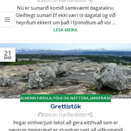
Sólrún Harðardóttir
Nú er sumarið komið samkvæmt dagatalinu.
Gleðilegt sumar! Ef ekki væri til dagatal og við
heyrðum ekkert um það í fjölmiðlum að vor ...
LESA MEIRA
21
MAR
ALMENN FÆRSLA
,
FÓLK OG NÁTTÚRA
,
JARÐFRÆÐI
Grettistök
Sólrún Harðardóttir
Þegar einhverjum tekst að gera eitthvað sem er
næstum ómögulegt er stundum sagt að viðkomandi