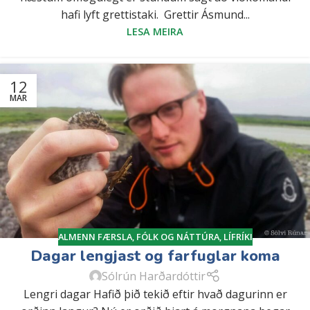
hafi lyft grettistaki. Grettir Ásmund...
LESA MEIRA
12
MAR
ALMENN FÆRSLA
,
FÓLK OG NÁTTÚRA
,
LÍFRÍKI
Dagar lengjast og farfuglar koma
Sólrún Harðardóttir
Lengri dagar Hafið þið tekið eftir hvað dagurinn er