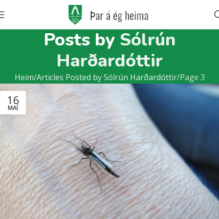
Posts by
Sólrún
Harðardóttir
Heim
Articles Posted by Sólrún Harðardóttir
Page 3
16
MAÍ