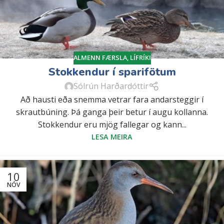
ALMENN FÆRSLA
,
LÍFRÍKI
Stokkendur í sparifötum
Sólrún Harðardóttir
Að hausti eða snemma vetrar fara andarsteggir í
skrautbúning. Þá ganga þeir betur í augu kollanna.
Stokkendur eru mjög fallegar og kann...
LESA MEIRA
10
NÓV