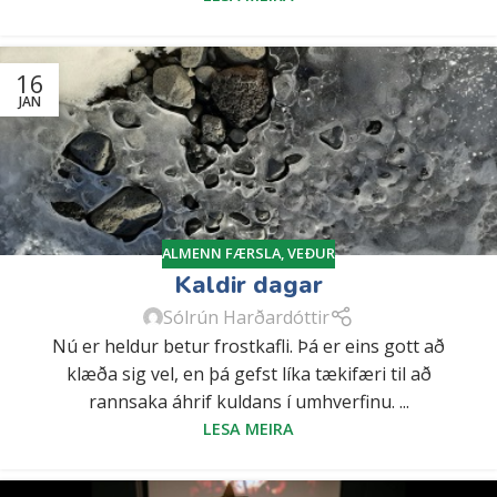
16
JAN
ALMENN FÆRSLA
,
VEÐUR
Kaldir dagar
Sólrún Harðardóttir
Nú er heldur betur frostkafli. Þá er eins gott að
klæða sig vel, en þá gefst líka tækifæri til að
rannsaka áhrif kuldans í umhverfinu. ...
LESA MEIRA