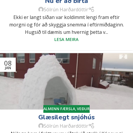
Nú er að birta
Sólrún Harðardóttir
Ekki er langt síðan var koldimmt lengi fram eftir
morgni og fór að skyggja snemma í eftirmiðdaginn.
Hugsið til dæmis um hvernig þetta v...
LESA MEIRA
08
JAN
ALMENN FÆRSLA
,
VEÐUR
Glæsilegt snjóhús
Sólrún Harðardóttir