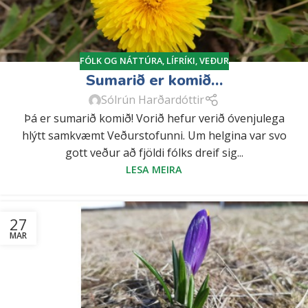
FÓLK OG NÁTTÚRA
,
LÍFRÍKI
,
VEÐUR
Sumarið er komið…
Sólrún Harðardóttir
Þá er sumarið komið! Vorið hefur verið óvenjulega
hlýtt samkvæmt Veðurstofunni. Um helgina var svo
gott veður að fjöldi fólks dreif sig...
LESA MEIRA
27
MAR