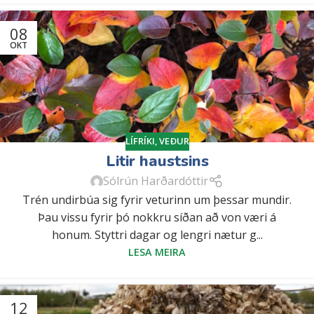
08
OKT
LÍFRÍKI
,
VEÐUR
Litir haustsins
Sólrún Harðardóttir
Trén undirbúa sig fyrir veturinn um þessar mundir.
Þau vissu fyrir þó nokkru síðan að von væri á
honum. Styttri dagar og lengri nætur g...
LESA MEIRA
12