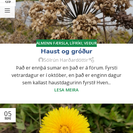
SEP
ALMENN FÆRSLA
,
LÍFRÍKI
,
VEÐUR
Haust og gróður
Sólrún Harðardóttir
Það er ennþá sumar en það er á förum. Fyrsti
vetrardagur er í október, en það er enginn dagur
sem kallast haustdagurinn fyrsti! Hven...
LESA MEIRA
05
MAÍ