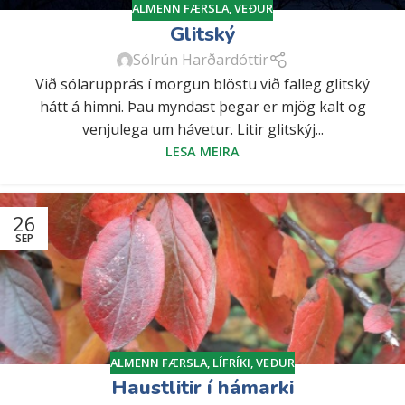
ALMENN FÆRSLA
,
VEÐUR
Glitský
Sólrún Harðardóttir
Við sólarupprás í morgun blöstu við falleg glitský
hátt á himni. Þau myndast þegar er mjög kalt og
venjulega um hávetur. Litir glitskýj...
LESA MEIRA
26
SEP
ALMENN FÆRSLA
,
LÍFRÍKI
,
VEÐUR
Haustlitir í hámarki