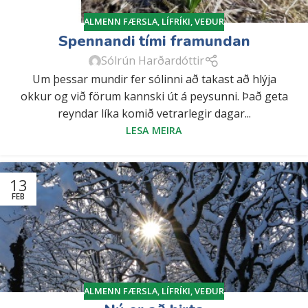
ALMENN FÆRSLA
,
LÍFRÍKI
,
VEÐUR
Spennandi tími framundan
Sólrún Harðardóttir
Um þessar mundir fer sólinni að takast að hlýja
okkur og við förum kannski út á peysunni. Það geta
reyndar líka komið vetrarlegir dagar...
LESA MEIRA
13
FEB
ALMENN FÆRSLA
,
LÍFRÍKI
,
VEÐUR