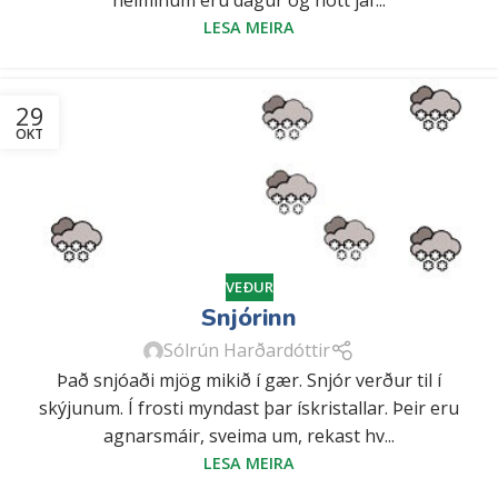
heiminum eru dagur og nótt jaf...
LESA MEIRA
29
OKT
VEÐUR
Snjórinn
Sólrún Harðardóttir
Það snjóaði mjög mikið í gær. Snjór verður til í
skýjunum. Í frosti myndast þar ískristallar. Þeir eru
agnarsmáir, sveima um, rekast hv...
LESA MEIRA