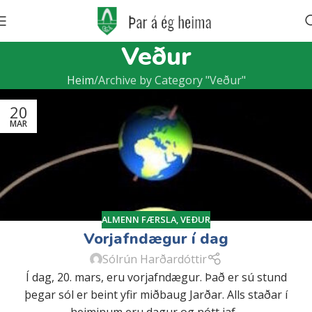
Veður
Heim
Archive by Category "Veður"
20
MAR
ALMENN FÆRSLA
,
VEÐUR
Vorjafndægur í dag
Sólrún Harðardóttir
Í dag, 20. mars, eru vorjafndægur. Það er sú stund
þegar sól er beint yfir miðbaug Jarðar. Alls staðar í