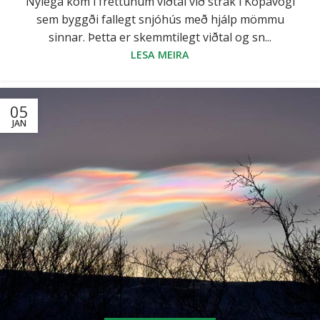
Nýlega kom í fréttunum viðtal við strák í Kópavogi
sem byggði fallegt snjóhús með hjálp mömmu
sinnar. Þetta er skemmtilegt viðtal og sn...
LESA MEIRA
05
JAN