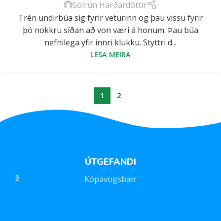
Sólrún Harðardóttir
Trén undirbúa sig fyrir veturinn og þau vissu fyrir
þó nokkru síðan að von væri á honum. Þau búa
nefnilega yfir innri klukku. Styttri d...
LESA MEIRA
1
2
ÚTGEFANDI
Kópavogsbær