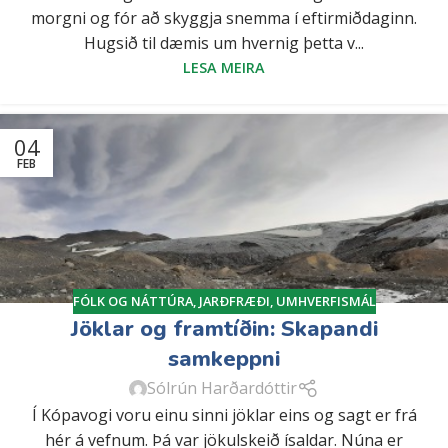
morgni og fór að skyggja snemma í eftirmiðdaginn.
Hugsið til dæmis um hvernig þetta v...
LESA MEIRA
04
FEB
FÓLK OG NÁTTÚRA
,
JARÐFRÆÐI
,
UMHVERFISMÁL
Jöklar og framtíðin: Skapandi
samkeppni
Sólrún Harðardóttir
Í Kópavogi voru einu sinni jöklar eins og sagt er frá
hér á vefnum. Þá var jökulskeið ísaldar. Núna er