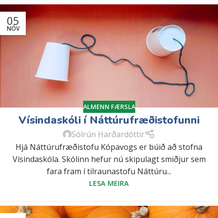
05
NÓV
ALMENN FÆRSLA
Vísindaskóli í Náttúrufræðistofunni
Sólrún Harðardóttir
Hjá Náttúrufræðistofu Kópavogs er búið að stofna
Vísindaskóla. Skólinn hefur nú skipulagt smiðjur sem
fara fram í tilraunastofu Náttúru...
LESA MEIRA