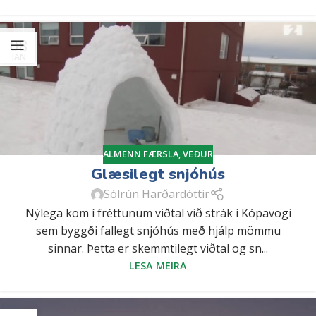
08
JAN
ALMENN FÆRSLA
,
VEÐUR
Glæsilegt snjóhús
Sólrún Harðardóttir
Nýlega kom í fréttunum viðtal við strák í Kópavogi
sem byggði fallegt snjóhús með hjálp mömmu
sinnar. Þetta er skemmtilegt viðtal og sn...
LESA MEIRA