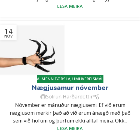
LESA MEIRA
14
NÓV
ALMENN FÆRSLA
,
UMHVERFISMÁL
Nægjusamur nóvember
Sólrún Harðardóttir
Nóvember er mánuður nægjusemi. Ef við erum
nægjusöm merkir það að við erum ánægð með það
sem við höfum og þurfum ekki alltaf meira. Okk...
LESA MEIRA