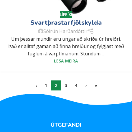
LÍFRÍKI
Svartþrastarfjölskylda
Sólrún Harðardóttir
Um þessar mundir eru ungar að skríða úr hreiðri.
Það er alltaf gaman að finna hreiður og fylgjast með
fuglum á varptímanum. Stundum ...
LESA MEIRA
‹
1
2
3
4
›
»
ÚTGEFANDI