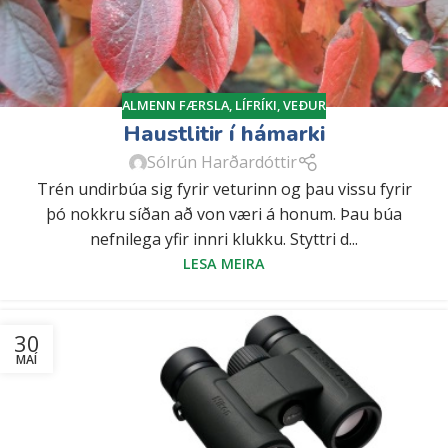
ALMENN FÆRSLA
,
LÍFRÍKI
,
VEÐUR
Haustlitir í hámarki
Sólrún Harðardóttir
Trén undirbúa sig fyrir veturinn og þau vissu fyrir
þó nokkru síðan að von væri á honum. Þau búa
nefnilega yfir innri klukku. Styttri d...
LESA MEIRA
30
MAÍ