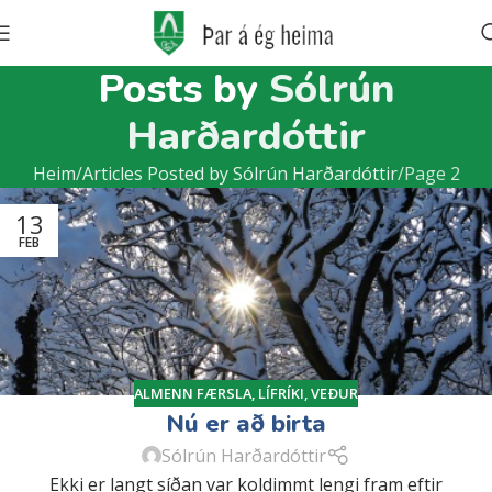
Posts by
Sólrún
Harðardóttir
Heim
Articles Posted by Sólrún Harðardóttir
Page 2
13
FEB
ALMENN FÆRSLA
,
LÍFRÍKI
,
VEÐUR
Nú er að birta
Sólrún Harðardóttir
Ekki er langt síðan var koldimmt lengi fram eftir