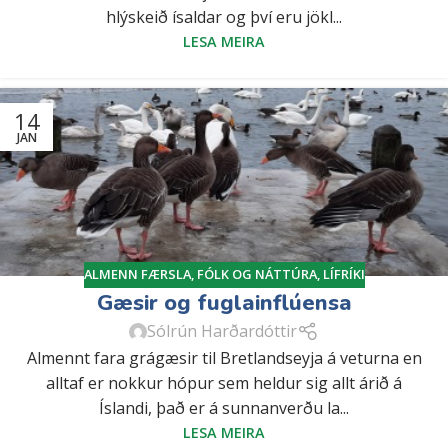
hlýskeið ísaldar og því eru jökl...
LESA MEIRA
14
JAN
ALMENN FÆRSLA
,
FÓLK OG NÁTTÚRA
,
LÍFRÍKI
Gæsir og fuglainflúensa
Sólrún Harðardóttir
Almennt fara grágæsir til Bretlandseyja á veturna en
alltaf er nokkur hópur sem heldur sig allt árið á
Íslandi, það er á sunnanverðu la...
LESA MEIRA