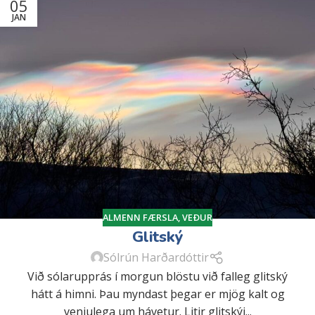
05
JAN
ALMENN FÆRSLA
,
VEÐUR
Glitský
Sólrún Harðardóttir
Við sólarupprás í morgun blöstu við falleg glitský
hátt á himni. Þau myndast þegar er mjög kalt og
venjulega um hávetur. Litir glitskýj...