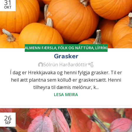
31
OKT
ALMENN FÆRSLA
,
FÓLK OG NÁTTÚRA
,
LÍFRÍKI
Grasker
Sólrún Harðardóttir
Í dag er Hrekkjavaka og henni fylgja grasker. Til er
heil ætt plantna sem kölluð er graskersætt. Henni
tilheyra til dæmis melónur, k...
LESA MEIRA
26
SEP